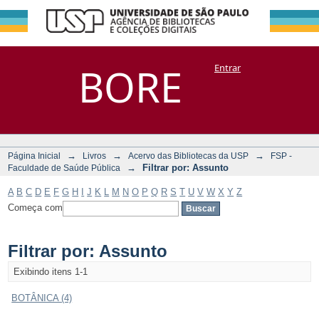
Filtrar por:
Repositório
BORE
Entrar
DSpace/Manakin + Corisco
Assunto
→
→
→
Página Inicial
Livros
Acervo das Bibliotecas da USP
FSP -
→
Filtrar por: Assunto
Faculdade de Saúde Pública
A
B
C
D
E
F
G
H
I
J
K
L
M
N
O
P
Q
R
S
T
U
V
W
X
Y
Z
Começa com
Filtrar por: Assunto
Exibindo itens 1-1
BOTÂNICA (4)