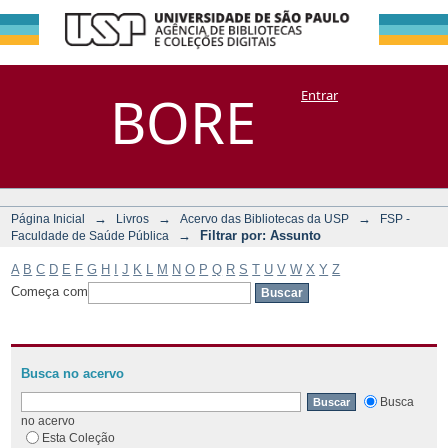
Filtrar por:
Repositório
BORE
Entrar
DSpace/Manakin + Corisco
Assunto
→
→
→
Página Inicial
Livros
Acervo das Bibliotecas da USP
FSP -
→
Filtrar por: Assunto
Faculdade de Saúde Pública
A
B
C
D
E
F
G
H
I
J
K
L
M
N
O
P
Q
R
S
T
U
V
W
X
Y
Z
Começa com
Busca no acervo
Busca
no acervo
Esta Coleção