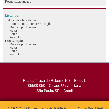
Pesquisa avançada
Listar por
Todo a biblioteca digital
Tipos de documento & Coleções
Data de publicação
Autor
Título
Assunto
Esta Coleção
Data de publicação
Autor
Título
Assunto
Rua da Praça do Relógio, 109 – Bloco L
05508-050 – Cidade Universitária
São Paulo, SP – Brasil
Tel: (0xx11) 3091-4195 / (0xx11) 3091-1541
Fax: (0xx11) 3091-1567
A ABCD USP - Agência de Bibliotecas e Coleções Digitais