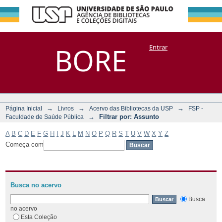
Filtrar por:
Repositório
BORE
Entrar
DSpace/Manakin + Corisco
Assunto
→
→
→
Página Inicial
Livros
Acervo das Bibliotecas da USP
FSP -
→
Filtrar por: Assunto
Faculdade de Saúde Pública
A
B
C
D
E
F
G
H
I
J
K
L
M
N
O
P
Q
R
S
T
U
V
W
X
Y
Z
Começa com
Busca no acervo
Busca
no acervo
Esta Coleção