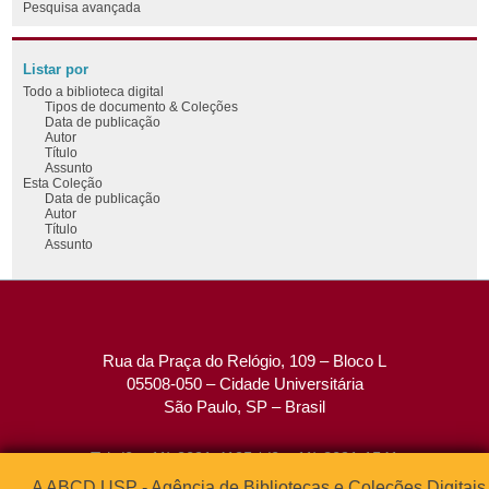
Pesquisa avançada
Listar por
Todo a biblioteca digital
Tipos de documento & Coleções
Data de publicação
Autor
Título
Assunto
Esta Coleção
Data de publicação
Autor
Título
Assunto
Rua da Praça do Relógio, 109 – Bloco L
05508-050 – Cidade Universitária
São Paulo, SP – Brasil
Tel: (0xx11) 3091-4195 / (0xx11) 3091-1541
Fax: (0xx11) 3091-1567
A ABCD USP - Agência de Bibliotecas e Coleções Digitais