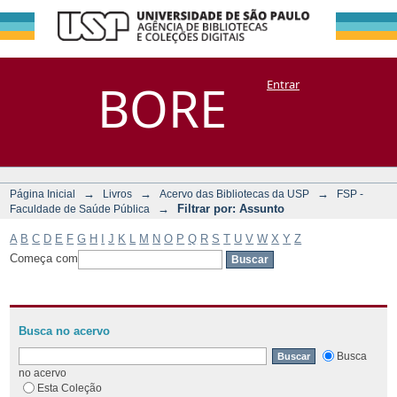
Filtrar por:
Repositório
BORE
Entrar
DSpace/Manakin + Corisco
Assunto
→
→
→
Página Inicial
Livros
Acervo das Bibliotecas da USP
FSP -
→
Filtrar por: Assunto
Faculdade de Saúde Pública
A
B
C
D
E
F
G
H
I
J
K
L
M
N
O
P
Q
R
S
T
U
V
W
X
Y
Z
Começa com
Busca no acervo
Busca
no acervo
Esta Coleção