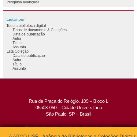
Pesquisa avançada
Listar por
Todo a biblioteca digital
Tipos de documento & Coleções
Data de publicação
Autor
Título
Assunto
Esta Coleção
Data de publicação
Autor
Título
Assunto
Rua da Praça do Relógio, 109 – Bloco L
05508-050 – Cidade Universitária
São Paulo, SP – Brasil
Tel: (0xx11) 3091-4195 / (0xx11) 3091-1541
Fax: (0xx11) 3091-1567
A ABCD USP - Agência de Bibliotecas e Coleções Digitais