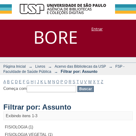
Filtrar por:
Repositório
BORE
Entrar
DSpace/Manakin + Corisco
Assunto
→
→
→
Página Inicial
Livros
Acervo das Bibliotecas da USP
FSP -
→
Filtrar por: Assunto
Faculdade de Saúde Pública
A
B
C
D
E
F
G
H
I
J
K
L
M
N
O
P
Q
R
S
T
U
V
W
X
Y
Z
Começa com
Filtrar por: Assunto
Exibindo itens 1-3
FISIOLOGIA (1)
FISIOLOGIA VEGETAL (1)