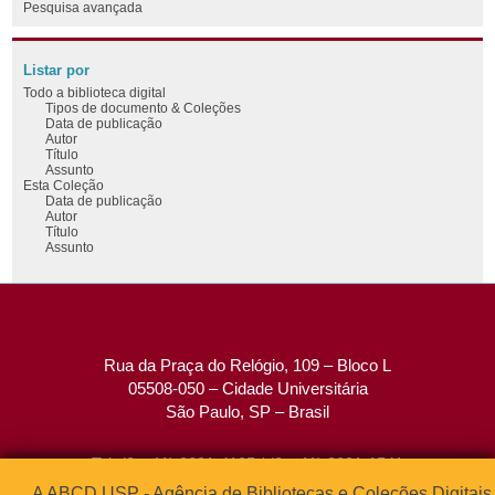
Pesquisa avançada
Listar por
Todo a biblioteca digital
Tipos de documento & Coleções
Data de publicação
Autor
Título
Assunto
Esta Coleção
Data de publicação
Autor
Título
Assunto
Rua da Praça do Relógio, 109 – Bloco L
05508-050 – Cidade Universitária
São Paulo, SP – Brasil
Tel: (0xx11) 3091-4195 / (0xx11) 3091-1541
Fax: (0xx11) 3091-1567
A ABCD USP - Agência de Bibliotecas e Coleções Digitais