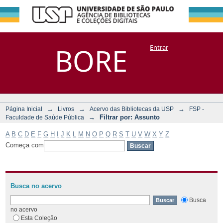
Filtrar por:
Repositório
BORE
Entrar
DSpace/Manakin + Corisco
Assunto
→
→
→
Página Inicial
Livros
Acervo das Bibliotecas da USP
FSP -
→
Filtrar por: Assunto
Faculdade de Saúde Pública
A
B
C
D
E
F
G
H
I
J
K
L
M
N
O
P
Q
R
S
T
U
V
W
X
Y
Z
Começa com
Busca no acervo
Busca
no acervo
Esta Coleção