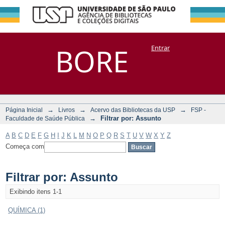
Filtrar por:
Repositório
BORE
Entrar
DSpace/Manakin + Corisco
Assunto
→
→
→
Página Inicial
Livros
Acervo das Bibliotecas da USP
FSP -
→
Filtrar por: Assunto
Faculdade de Saúde Pública
A
B
C
D
E
F
G
H
I
J
K
L
M
N
O
P
Q
R
S
T
U
V
W
X
Y
Z
Começa com
Filtrar por: Assunto
Exibindo itens 1-1
QUÍMICA (1)