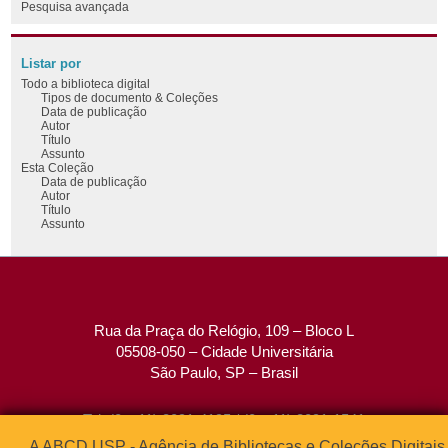
Pesquisa avançada
Listar por
Todo a biblioteca digital
Tipos de documento & Coleções
Data de publicação
Autor
Título
Assunto
Esta Coleção
Data de publicação
Autor
Título
Assunto
Rua da Praça do Relógio, 109 – Bloco L
05508-050 – Cidade Universitária
São Paulo, SP – Brasil
Tel: (0xx11) 3091-4195 / (0xx11) 3091-1541
Fax: (0xx11) 3091-1567
A ABCD USP - Agência de Bibliotecas e Coleções Digitais