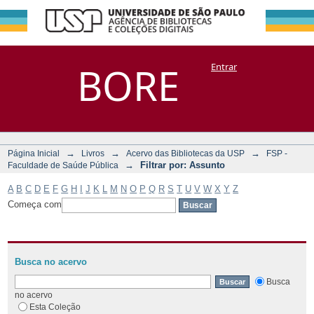
Filtrar por:
Repositório
BORE
Entrar
DSpace/Manakin + Corisco
Assunto
→
→
→
Página Inicial
Livros
Acervo das Bibliotecas da USP
FSP -
→
Filtrar por: Assunto
Faculdade de Saúde Pública
A
B
C
D
E
F
G
H
I
J
K
L
M
N
O
P
Q
R
S
T
U
V
W
X
Y
Z
Começa com
Busca no acervo
Busca
no acervo
Esta Coleção