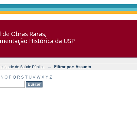
al de Obras Raras,
umentação Histórica da USP
→
Filtrar por: Assunto
aculdade de Saúde Pública
N
O
P
Q
R
S
T
U
V
W
X
Y
Z