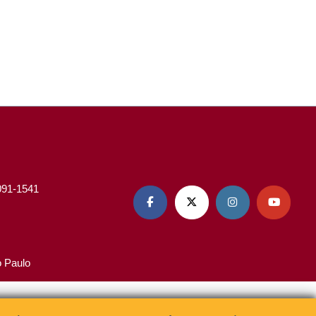
3091-1541




o Paulo