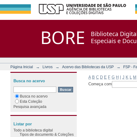
Filtrar por: Assunto
Repositório DSpace/Manakin + Corisco
BORE
Biblioteca Digit
Especiais e Doc
→
→
→
Página Inicial
Livros
Acervo das Bibliotecas da USP
FSP - F
A
B
C
D
E
F
G
H
I
J
K
L
M
Busca no acervo
Começa com
Busca no acervo
Esta Coleção
Pesquisa avançada
Listar por
Todo a biblioteca digital
Tipos de documento & Coleções