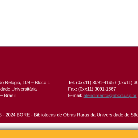
o Relógio, 109 – Bloco L
Tel: (0xx11) 3091-4195 / (0xx11) 
dade Universitária
Fax: (0xx11) 3091-1567
– Brasil
E-mail:
atendimento@abcd.usp.br
 - 2024 BORE - Bibliotecas de Obras Raras da Universidade de Sã