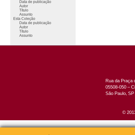
Data de publicação
Autor
Título
Assunto
Esta Coleção
Data de publicação
Autor
Título
Assunto
Rua da Praça d
05508-050 – Ci
São Paulo, SP 
© 2013