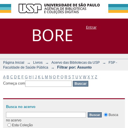
Filtrar por:
Repositório
BORE
Entrar
DSpace/Manakin + Corisco
Assunto
→
→
→
Página Inicial
Livros
Acervo das Bibliotecas da USP
FSP -
→
Filtrar por: Assunto
Faculdade de Saúde Pública
A
B
C
D
E
F
G
H
I
J
K
L
M
N
O
P
Q
R
S
T
U
V
W
X
Y
Z
Começa com
Busca no acervo
Busca
no acervo
Esta Coleção