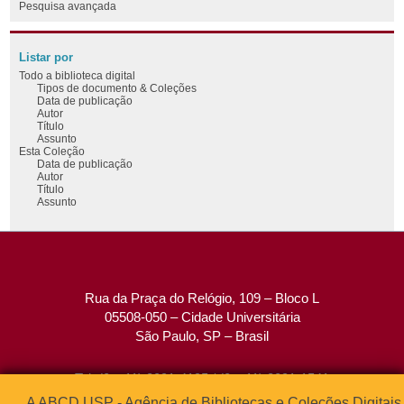
Pesquisa avançada
Listar por
Todo a biblioteca digital
Tipos de documento & Coleções
Data de publicação
Autor
Título
Assunto
Esta Coleção
Data de publicação
Autor
Título
Assunto
Rua da Praça do Relógio, 109 – Bloco L
05508-050 – Cidade Universitária
São Paulo, SP – Brasil
Tel: (0xx11) 3091-4195 / (0xx11) 3091-1541
Fax: (0xx11) 3091-1567
A ABCD USP - Agência de Bibliotecas e Coleções Digitais