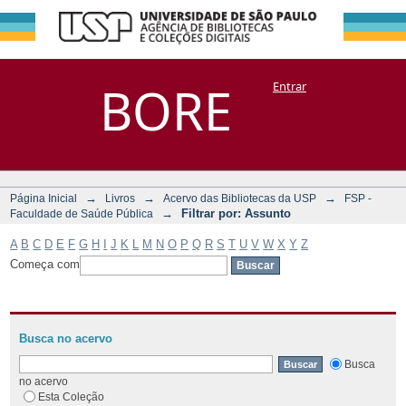
Filtrar por:
Repositório
BORE
Entrar
DSpace/Manakin + Corisco
Assunto
→
→
→
Página Inicial
Livros
Acervo das Bibliotecas da USP
FSP -
→
Filtrar por: Assunto
Faculdade de Saúde Pública
A
B
C
D
E
F
G
H
I
J
K
L
M
N
O
P
Q
R
S
T
U
V
W
X
Y
Z
Começa com
Busca no acervo
Busca
no acervo
Esta Coleção