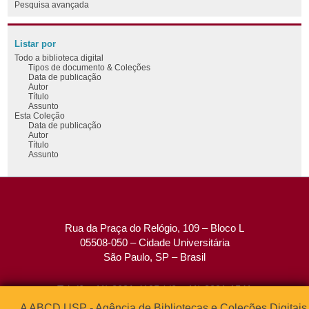
Pesquisa avançada
Listar por
Todo a biblioteca digital
Tipos de documento & Coleções
Data de publicação
Autor
Título
Assunto
Esta Coleção
Data de publicação
Autor
Título
Assunto
Rua da Praça do Relógio, 109 – Bloco L
05508-050 – Cidade Universitária
São Paulo, SP – Brasil
Tel: (0xx11) 3091-4195 / (0xx11) 3091-1541
Fax: (0xx11) 3091-1567
A ABCD USP - Agência de Bibliotecas e Coleções Digitais