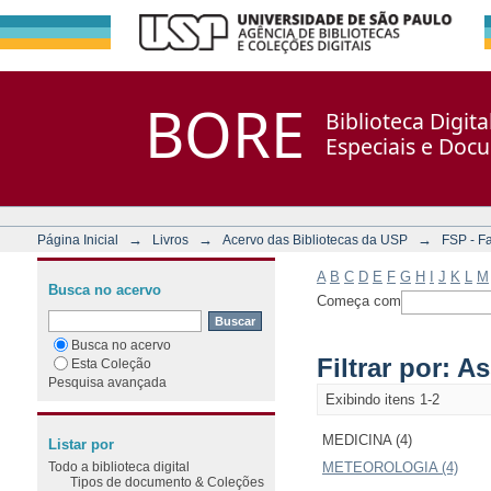
Filtrar por: Assunto
Repositório DSpace/Manakin + Corisco
BORE
Biblioteca Digit
Especiais e Doc
→
→
→
Página Inicial
Livros
Acervo das Bibliotecas da USP
FSP - F
A
B
C
D
E
F
G
H
I
J
K
L
M
Busca no acervo
Começa com
Busca no acervo
Filtrar por: A
Esta Coleção
Pesquisa avançada
Exibindo itens 1-2
MEDICINA (4)
Listar por
Todo a biblioteca digital
METEOROLOGIA (4)
Tipos de documento & Coleções