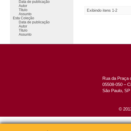
Data de publicação
Autor
Título
Exibindo itens 1-2
Assunto
Esta Coleção
Data de publicação
Autor
Título
Assunto
Rua da Praça d
05508-050 – Ci
São Paulo, SP 
© 2013