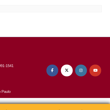
3091-1541




o Paulo