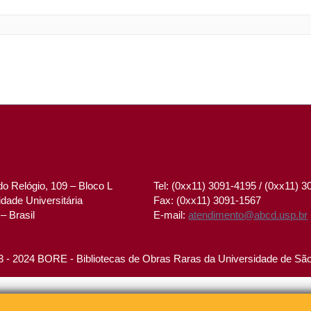
o Relógio, 109 – Bloco L
Tel: (0xx11) 3091-4195 / (0xx11) 
dade Universitária
Fax: (0xx11) 3091-1567
– Brasil
E-mail:
atendimento@abcd.usp.br
 - 2024 BORE - Bibliotecas de Obras Raras da Universidade de Sã