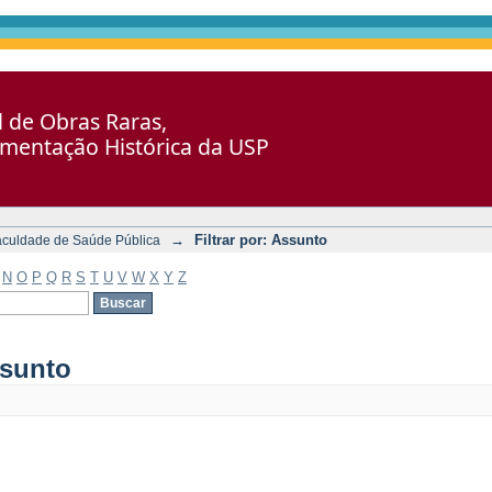
al de Obras Raras,
umentação Histórica da USP
→
Filtrar por: Assunto
aculdade de Saúde Pública
N
O
P
Q
R
S
T
U
V
W
X
Y
Z
ssunto