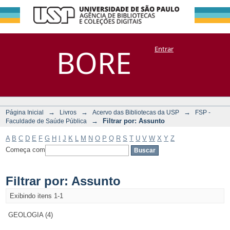
Filtrar por:
Repositório
BORE
Entrar
DSpace/Manakin + Corisco
Assunto
→
→
→
Página Inicial
Livros
Acervo das Bibliotecas da USP
FSP -
→
Filtrar por: Assunto
Faculdade de Saúde Pública
A
B
C
D
E
F
G
H
I
J
K
L
M
N
O
P
Q
R
S
T
U
V
W
X
Y
Z
Começa com
Filtrar por: Assunto
Exibindo itens 1-1
GEOLOGIA (4)