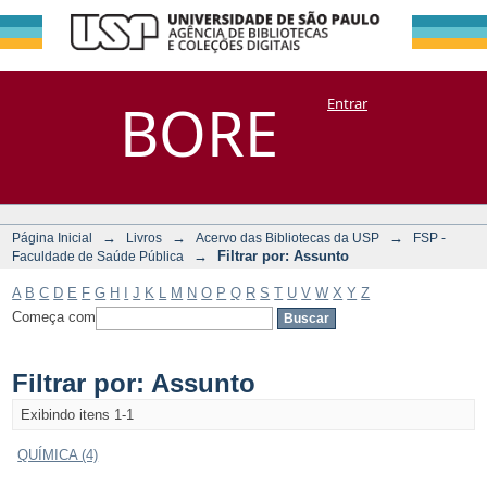
Filtrar por:
Repositório
BORE
Entrar
DSpace/Manakin + Corisco
Assunto
→
→
→
Página Inicial
Livros
Acervo das Bibliotecas da USP
FSP -
→
Filtrar por: Assunto
Faculdade de Saúde Pública
A
B
C
D
E
F
G
H
I
J
K
L
M
N
O
P
Q
R
S
T
U
V
W
X
Y
Z
Começa com
Filtrar por: Assunto
Exibindo itens 1-1
QUÍMICA (4)