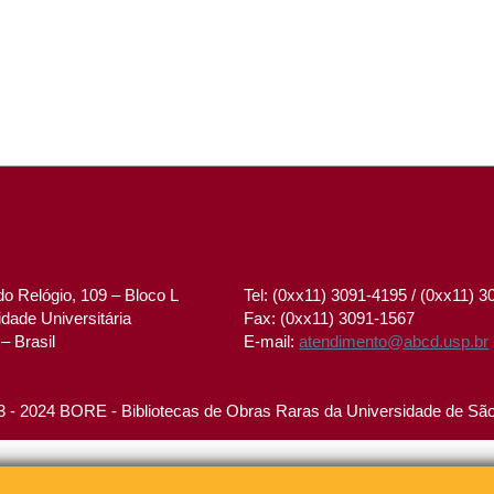
o Relógio, 109 – Bloco L
Tel: (0xx11) 3091-4195 / (0xx11) 
dade Universitária
Fax: (0xx11) 3091-1567
– Brasil
E-mail:
atendimento@abcd.usp.br
 - 2024 BORE - Bibliotecas de Obras Raras da Universidade de Sã