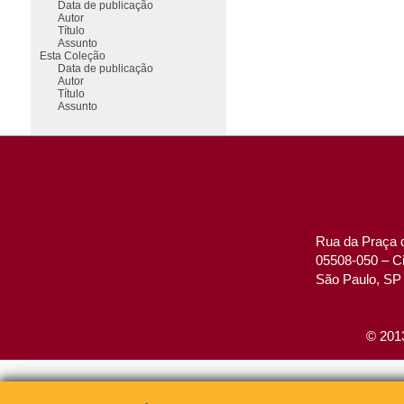
Data de publicação
Autor
Título
Assunto
Esta Coleção
Data de publicação
Autor
Título
Assunto
Rua da Praça d
05508-050 – Ci
São Paulo, SP 
© 2013