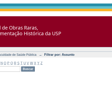
al de Obras Raras,
umentação Histórica da USP
→
Filtrar por: Assunto
aculdade de Saúde Pública
N
O
P
Q
R
S
T
U
V
W
X
Y
Z