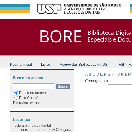
Filtrar por: Assunto
Repositório DSpace/Manakin + Corisco
BORE
Biblioteca Digit
Especiais e Doc
→
→
→
Página Inicial
Livros
Acervo das Bibliotecas da USP
FSP - F
A
B
C
D
E
F
G
H
I
J
K
L
M
Busca no acervo
Começa com
Busca no acervo
Esta Coleção
Pesquisa avançada
Listar por
Todo a biblioteca digital
Tipos de documento & Coleções