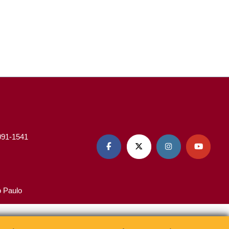
3091-1541




o Paulo