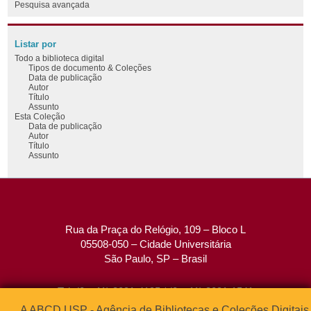
Pesquisa avançada
Listar por
Todo a biblioteca digital
Tipos de documento & Coleções
Data de publicação
Autor
Título
Assunto
Esta Coleção
Data de publicação
Autor
Título
Assunto
Rua da Praça do Relógio, 109 – Bloco L
05508-050 – Cidade Universitária
São Paulo, SP – Brasil
Tel: (0xx11) 3091-4195 / (0xx11) 3091-1541
Fax: (0xx11) 3091-1567
A ABCD USP - Agência de Bibliotecas e Coleções Digitais