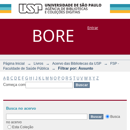
Filtrar por:
Repositório
BORE
Entrar
DSpace/Manakin + Corisco
Assunto
→
→
→
Página Inicial
Livros
Acervo das Bibliotecas da USP
FSP -
→
Filtrar por: Assunto
Faculdade de Saúde Pública
A
B
C
D
E
F
G
H
I
J
K
L
M
N
O
P
Q
R
S
T
U
V
W
X
Y
Z
Começa com
Busca no acervo
Busca
no acervo
Esta Coleção