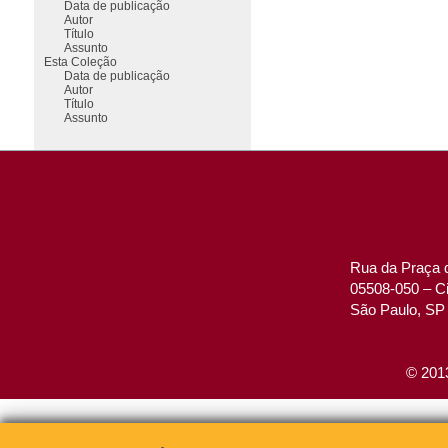
Data de publicação
Autor
Título
Assunto
Esta Coleção
Data de publicação
Autor
Título
Assunto
Rua da Praça d
05508-050 – Ci
São Paulo, SP 
© 2013