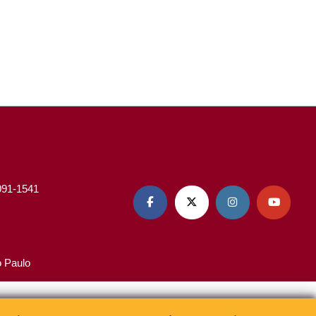
3091-1541




o Paulo