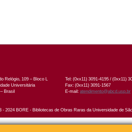
o Relógio, 109 – Bloco L
Tel: (0xx11) 3091-4195 / (0xx11) 
dade Universitária
Fax: (0xx11) 3091-1567
– Brasil
E-mail:
atendimento@abcd.usp.br
 - 2024 BORE - Bibliotecas de Obras Raras da Universidade de Sã