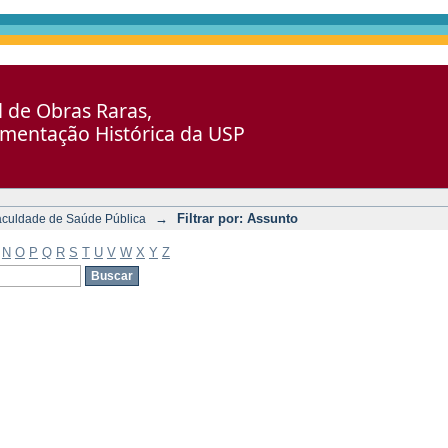
al de Obras Raras,
umentação Histórica da USP
→
Filtrar por: Assunto
aculdade de Saúde Pública
N
O
P
Q
R
S
T
U
V
W
X
Y
Z