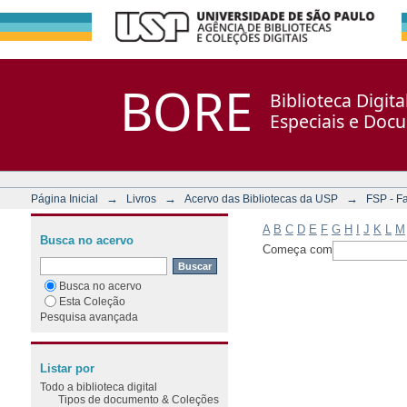
Filtrar por: Assunto
Repositório DSpace/Manakin + Corisco
BORE
Biblioteca Digit
Especiais e Doc
→
→
→
Página Inicial
Livros
Acervo das Bibliotecas da USP
FSP - F
A
B
C
D
E
F
G
H
I
J
K
L
M
Busca no acervo
Começa com
Busca no acervo
Esta Coleção
Pesquisa avançada
Listar por
Todo a biblioteca digital
Tipos de documento & Coleções