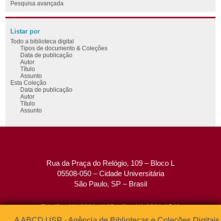
Pesquisa avançada
Listar por
Todo a biblioteca digital
Tipos de documento & Coleções
Data de publicação
Autor
Título
Assunto
Esta Coleção
Data de publicação
Autor
Título
Assunto
Rua da Praça do Relógio, 109 – Bloco L
05508-050 – Cidade Universitária
São Paulo, SP – Brasil
Tel: (0xx11) 3091-4195 / (0xx11) 3091-1541
Fax: (0xx11) 3091-1567
A ABCD USP - Agência de Bibliotecas e Coleções Digitais