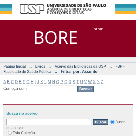
Filtrar por:
Repositório
BORE
Entrar
DSpace/Manakin + Corisco
Assunto
→
→
→
Página Inicial
Livros
Acervo das Bibliotecas da USP
FSP -
→
Filtrar por: Assunto
Faculdade de Saúde Pública
A
B
C
D
E
F
G
H
I
J
K
L
M
N
O
P
Q
R
S
T
U
V
W
X
Y
Z
Começa com
Busca no acervo
Busca
no acervo
Esta Coleção