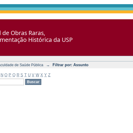
al de Obras Raras,
umentação Histórica da USP
→
Filtrar por: Assunto
aculdade de Saúde Pública
N
O
P
Q
R
S
T
U
V
W
X
Y
Z