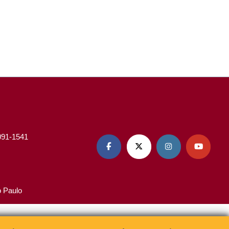
3091-1541




o Paulo