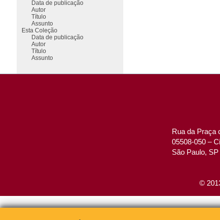
Data de publicação
Autor
Título
Assunto
Esta Coleção
Data de publicação
Autor
Título
Assunto
Rua da Praça d
05508-050 – Ci
São Paulo, SP 
© 2013