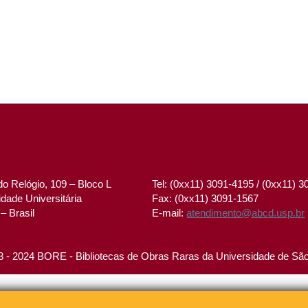
o Relógio, 109 – Bloco L
Tel: (0xx11) 3091-4195 / (0xx11) 
dade Universitária
Fax: (0xx11) 3091-1567
– Brasil
E-mail:
atendimento@abcd.usp.br
 - 2024 BORE - Bibliotecas de Obras Raras da Universidade de Sã