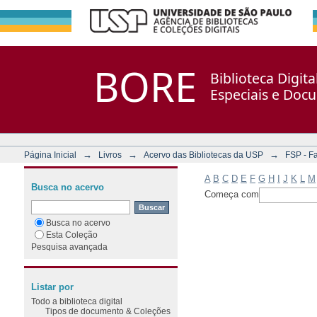
Filtrar por: Assunto
Repositório DSpace/Manakin + Corisco
BORE
Biblioteca Digit
Especiais e Doc
→
→
→
Página Inicial
Livros
Acervo das Bibliotecas da USP
FSP - F
A
B
C
D
E
F
G
H
I
J
K
L
M
Busca no acervo
Começa com
Busca no acervo
Esta Coleção
Pesquisa avançada
Listar por
Todo a biblioteca digital
Tipos de documento & Coleções