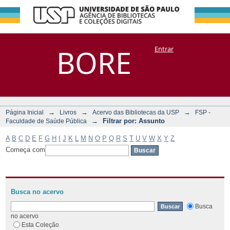
Filtrar por:
Repositório
BORE
Entrar
DSpace/Manakin + Corisco
Assunto
→
→
→
Página Inicial
Livros
Acervo das Bibliotecas da USP
FSP -
→
Filtrar por: Assunto
Faculdade de Saúde Pública
A
B
C
D
E
F
G
H
I
J
K
L
M
N
O
P
Q
R
S
T
U
V
W
X
Y
Z
Começa com
Busca no acervo
Busca
no acervo
Esta Coleção