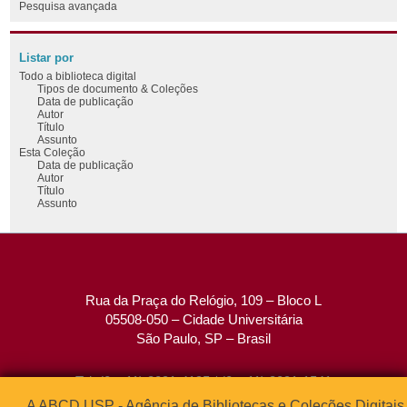
Pesquisa avançada
Listar por
Todo a biblioteca digital
Tipos de documento & Coleções
Data de publicação
Autor
Título
Assunto
Esta Coleção
Data de publicação
Autor
Título
Assunto
Rua da Praça do Relógio, 109 – Bloco L
05508-050 – Cidade Universitária
São Paulo, SP – Brasil
Tel: (0xx11) 3091-4195 / (0xx11) 3091-1541
Fax: (0xx11) 3091-1567
A ABCD USP - Agência de Bibliotecas e Coleções Digitais