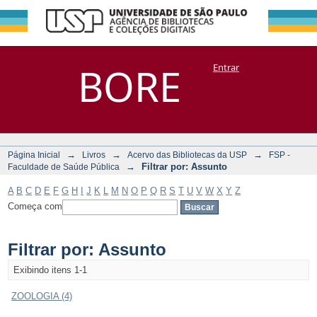
Filtrar por:
Repositório
BORE
Entrar
DSpace/Manakin + Corisco
Assunto
→
→
→
Página Inicial
Livros
Acervo das Bibliotecas da USP
FSP -
→
Filtrar por: Assunto
Faculdade de Saúde Pública
A
B
C
D
E
F
G
H
I
J
K
L
M
N
O
P
Q
R
S
T
U
V
W
X
Y
Z
Começa com
Filtrar por: Assunto
Exibindo itens 1-1
ZOOLOGIA (4)