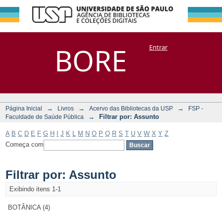
Filtrar por:
Repositório
BORE
Entrar
DSpace/Manakin + Corisco
Assunto
→
→
→
Página Inicial
Livros
Acervo das Bibliotecas da USP
FSP -
→
Filtrar por: Assunto
Faculdade de Saúde Pública
A
B
C
D
E
F
G
H
I
J
K
L
M
N
O
P
Q
R
S
T
U
V
W
X
Y
Z
Começa com
Filtrar por: Assunto
Exibindo itens 1-1
BOTÂNICA (4)