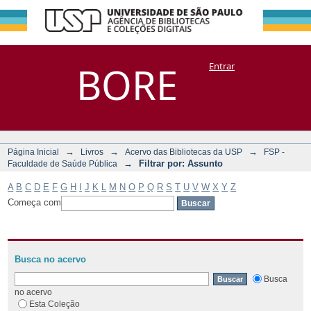
Filtrar por:
Repositório
BORE
Entrar
DSpace/Manakin + Corisco
Assunto
→
→
→
Página Inicial
Livros
Acervo das Bibliotecas da USP
FSP -
→
Filtrar por: Assunto
Faculdade de Saúde Pública
A
B
C
D
E
F
G
H
I
J
K
L
M
N
O
P
Q
R
S
T
U
V
W
X
Y
Z
Começa com
Busca no acervo
Busca
no acervo
Esta Coleção