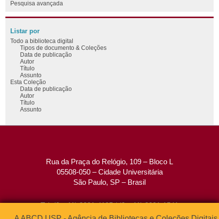
Pesquisa avançada
Listar por
Todo a biblioteca digital
Tipos de documento & Coleções
Data de publicação
Autor
Título
Assunto
Esta Coleção
Data de publicação
Autor
Título
Assunto
Rua da Praça do Relógio, 109 – Bloco L
05508-050 – Cidade Universitária
São Paulo, SP – Brasil
Tel: (0xx11) 3091-4195 / (0xx11) 3091-1541
Fax: (0xx11) 3091-1567
A ABCD USP - Agência de Bibliotecas e Coleções Digitais