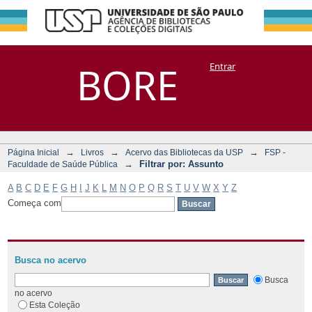
Filtrar por:
Repositório
BORE
Entrar
DSpace/Manakin + Corisco
Assunto
→
→
→
Página Inicial
Livros
Acervo das Bibliotecas da USP
FSP -
→
Filtrar por: Assunto
Faculdade de Saúde Pública
A
B
C
D
E
F
G
H
I
J
K
L
M
N
O
P
Q
R
S
T
U
V
W
X
Y
Z
Começa com
Busca no acervo
Busca
no acervo
Esta Coleção