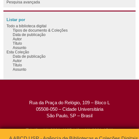
Pesquisa avançada
Listar por
Todo a biblioteca digital
Tipos de documento & Coleções
Data de publicação
Autor
Título
Assunto
Esta Coleção
Data de publicação
Autor
Título
Assunto
Rua da Praça do Relógio, 109 – Bloco L
05508-050 – Cidade Universitária
São Paulo, SP – Brasil
Tel: (0xx11) 3091-4195 / (0xx11) 3091-1541
Fax: (0xx11) 3091-1567
A ABCD USP - Agência de Bibliotecas e Coleções Digitais