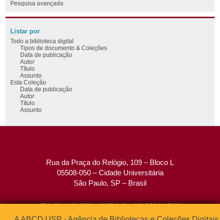
Pesquisa avançada
Listar por
Todo a biblioteca digital
Tipos de documento & Coleções
Data de publicação
Autor
Título
Assunto
Esta Coleção
Data de publicação
Autor
Título
Assunto
Rua da Praça do Relógio, 109 – Bloco L
05508-050 – Cidade Universitária
São Paulo, SP – Brasil
Tel: (0xx11) 3091-4195 / (0xx11) 3091-1541
Fax: (0xx11) 3091-1567
A ABCD USP - Agência de Bibliotecas e Coleções Digitais