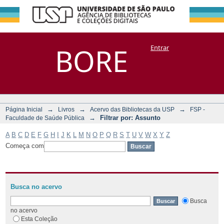
Filtrar por:
Repositório
BORE
Entrar
DSpace/Manakin + Corisco
Assunto
→
→
→
Página Inicial
Livros
Acervo das Bibliotecas da USP
FSP -
→
Filtrar por: Assunto
Faculdade de Saúde Pública
A
B
C
D
E
F
G
H
I
J
K
L
M
N
O
P
Q
R
S
T
U
V
W
X
Y
Z
Começa com
Busca no acervo
Busca
no acervo
Esta Coleção