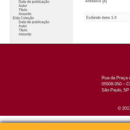
ANIMAIS (4)
Data de publicação
Autor
Título
Assunto
Exibindo itens 1-3
Esta Coleção
Data de publicação
Autor
Título
Assunto
Rua da Praça d
05508-050 – Ci
São Paulo, SP 
© 2013