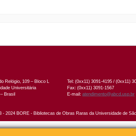
o Relógio, 109 – Bloco L
Tel: (0xx11) 3091-4195 / (0xx11) 
dade Universitária
Fax: (0xx11) 3091-1567
– Brasil
E-mail:
atendimento@abcd.usp.br
 - 2024 BORE - Bibliotecas de Obras Raras da Universidade de Sã