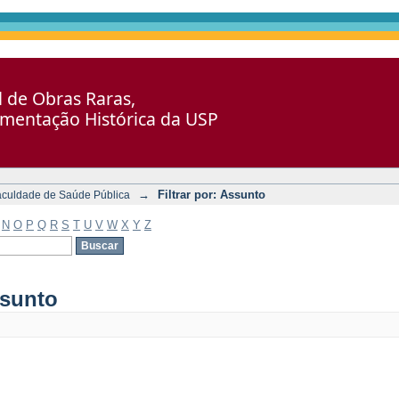
al de Obras Raras,
umentação Histórica da USP
→
Filtrar por: Assunto
aculdade de Saúde Pública
N
O
P
Q
R
S
T
U
V
W
X
Y
Z
ssunto