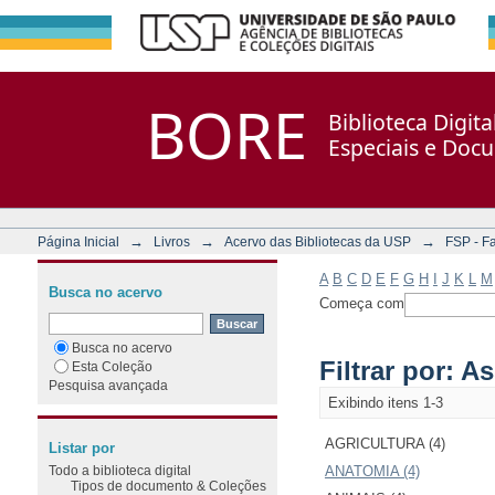
Filtrar por: Assunto
Repositório DSpace/Manakin + Corisco
BORE
Biblioteca Digit
Especiais e Doc
→
→
→
Página Inicial
Livros
Acervo das Bibliotecas da USP
FSP - F
A
B
C
D
E
F
G
H
I
J
K
L
M
Busca no acervo
Começa com
Busca no acervo
Filtrar por: A
Esta Coleção
Pesquisa avançada
Exibindo itens 1-3
AGRICULTURA (4)
Listar por
Todo a biblioteca digital
ANATOMIA (4)
Tipos de documento & Coleções