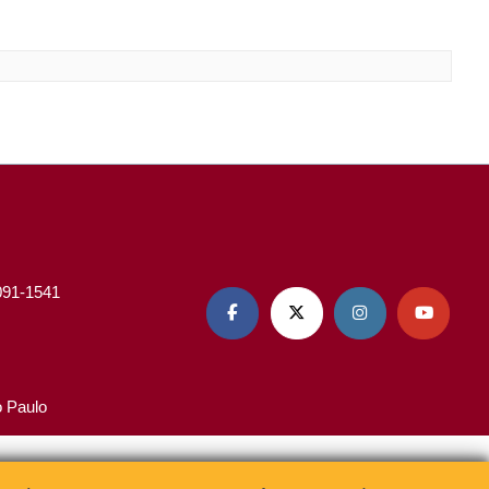
3091-1541




o Paulo