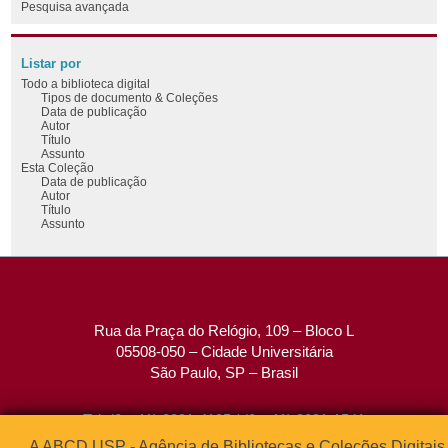
Pesquisa avançada
Listar por
Todo a biblioteca digital
Tipos de documento & Coleções
Data de publicação
Autor
Título
Assunto
Esta Coleção
Data de publicação
Autor
Título
Assunto
Rua da Praça do Relógio, 109 – Bloco L
05508-050 – Cidade Universitária
São Paulo, SP – Brasil
Tel: (0xx11) 3091-4195 / (0xx11) 3091-1541
Fax: (0xx11) 3091-1567
A ABCD USP - Agência de Bibliotecas e Coleções Digitais