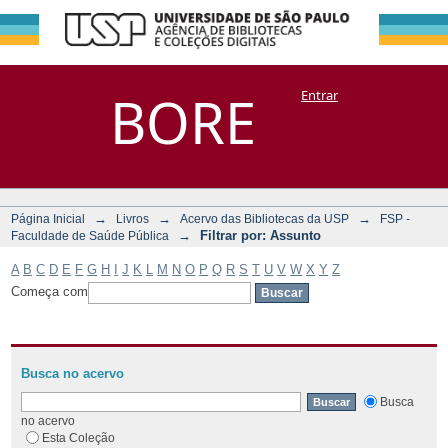
Filtrar por:
Repositório
BORE
Entrar
DSpace/Manakin + Corisco
Assunto
→
→
→
Página Inicial
Livros
Acervo das Bibliotecas da USP
FSP -
→
Filtrar por: Assunto
Faculdade de Saúde Pública
A
B
C
D
E
F
G
H
I
J
K
L
M
N
O
P
Q
R
S
T
U
V
W
X
Y
Z
Começa com
Busca no acervo
Busca
no acervo
Esta Coleção