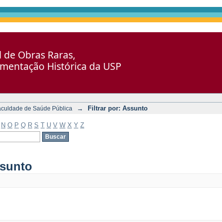
al de Obras Raras,
umentação Histórica da USP
→
Filtrar por: Assunto
aculdade de Saúde Pública
N
O
P
Q
R
S
T
U
V
W
X
Y
Z
ssunto