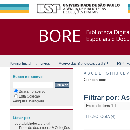
Filtrar por: Assunto
Repositório DSpace/Manakin + Corisco
BORE
Biblioteca Digit
Especiais e Doc
→
→
→
Página Inicial
Livros
Acervo das Bibliotecas da USP
FSP - F
A
B
C
D
E
F
G
H
I
J
K
L
M
Busca no acervo
Começa com
Busca no acervo
Filtrar por: A
Esta Coleção
Pesquisa avançada
Exibindo itens 1-1
TECNOLOGIA (4)
Listar por
Todo a biblioteca digital
Tipos de documento & Coleções