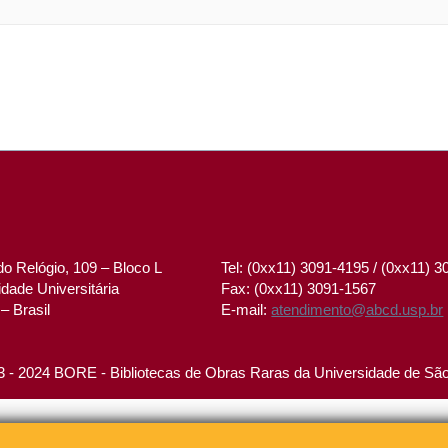
o Relógio, 109 – Bloco L
Tel: (0xx11) 3091-4195 / (0xx11) 
dade Universitária
Fax: (0xx11) 3091-1567
– Brasil
E-mail:
atendimento@abcd.usp.br
 - 2024 BORE - Bibliotecas de Obras Raras da Universidade de Sã