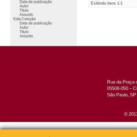
Data de publicação
Exibindo itens 1-1
Autor
Título
Assunto
Esta Coleção
Data de publicação
Autor
Título
Assunto
Rua da Praça d
05508-050 – Ci
São Paulo, SP 
© 2013