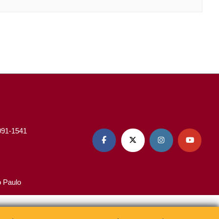
3091-1541




o Paulo