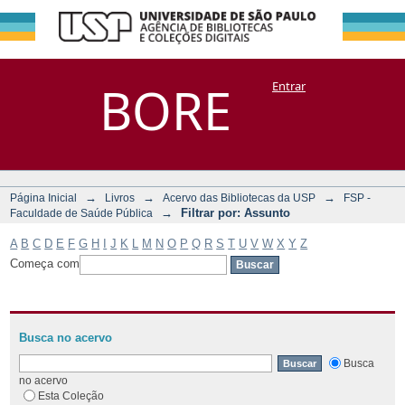
Filtrar por:
Repositório
BORE
Entrar
DSpace/Manakin + Corisco
Assunto
→
→
→
Página Inicial
Livros
Acervo das Bibliotecas da USP
FSP -
→
Filtrar por: Assunto
Faculdade de Saúde Pública
A
B
C
D
E
F
G
H
I
J
K
L
M
N
O
P
Q
R
S
T
U
V
W
X
Y
Z
Começa com
Busca no acervo
Busca
no acervo
Esta Coleção