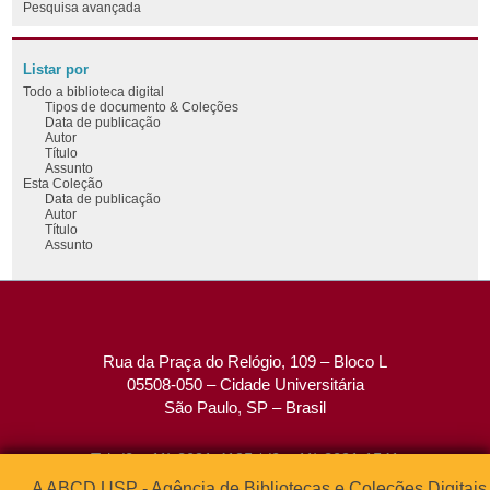
Pesquisa avançada
Listar por
Todo a biblioteca digital
Tipos de documento & Coleções
Data de publicação
Autor
Título
Assunto
Esta Coleção
Data de publicação
Autor
Título
Assunto
Rua da Praça do Relógio, 109 – Bloco L
05508-050 – Cidade Universitária
São Paulo, SP – Brasil
Tel: (0xx11) 3091-4195 / (0xx11) 3091-1541
Fax: (0xx11) 3091-1567
A ABCD USP - Agência de Bibliotecas e Coleções Digitais