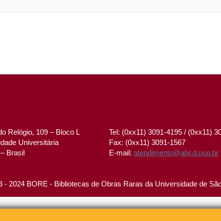
o Relógio, 109 – Bloco L
Tel: (0xx11) 3091-4195 / (0xx11) 
dade Universitária
Fax: (0xx11) 3091-1567
– Brasil
E-mail:
atendimento@abcd.usp.br
 - 2024 BORE - Bibliotecas de Obras Raras da Universidade de Sã