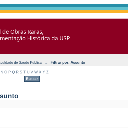
al de Obras Raras,
umentação Histórica da USP
→
Filtrar por: Assunto
aculdade de Saúde Pública
N
O
P
Q
R
S
T
U
V
W
X
Y
Z
ssunto