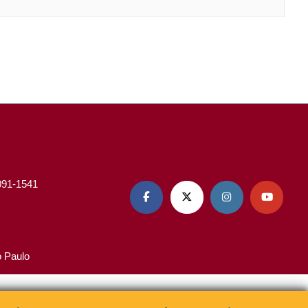
3091-1541




o Paulo