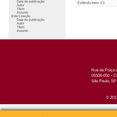
Data de publicação
Exibindo itens 1-1
Autor
Título
Assunto
Esta Coleção
Data de publicação
Autor
Título
Assunto
Rua da Praça d
05508-050 – Ci
São Paulo, SP 
© 2013