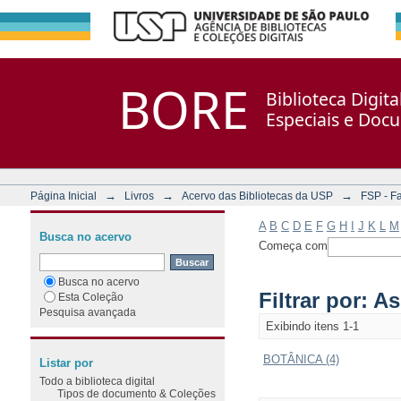
Filtrar por: Assunto
Repositório DSpace/Manakin + Corisco
BORE
Biblioteca Digit
Especiais e Doc
→
→
→
Página Inicial
Livros
Acervo das Bibliotecas da USP
FSP - F
A
B
C
D
E
F
G
H
I
J
K
L
M
Busca no acervo
Começa com
Busca no acervo
Filtrar por: A
Esta Coleção
Pesquisa avançada
Exibindo itens 1-1
BOTÂNICA (4)
Listar por
Todo a biblioteca digital
Tipos de documento & Coleções