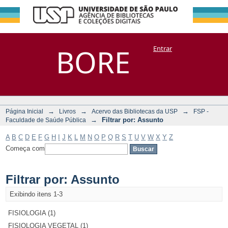
Filtrar por:
Repositório
BORE
Entrar
DSpace/Manakin + Corisco
Assunto
→
→
→
Página Inicial
Livros
Acervo das Bibliotecas da USP
FSP -
→
Filtrar por: Assunto
Faculdade de Saúde Pública
A
B
C
D
E
F
G
H
I
J
K
L
M
N
O
P
Q
R
S
T
U
V
W
X
Y
Z
Começa com
Filtrar por: Assunto
Exibindo itens 1-3
FISIOLOGIA (1)
FISIOLOGIA VEGETAL (1)