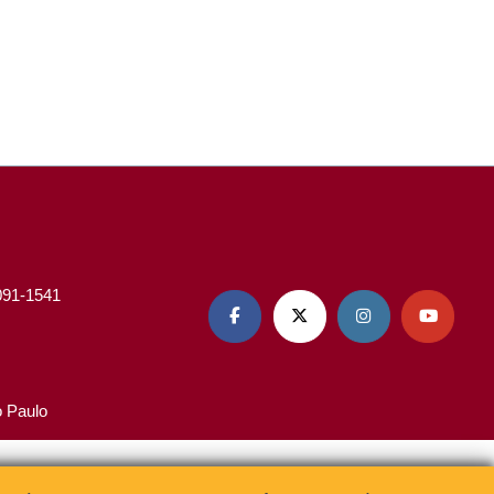
3091-1541




o Paulo