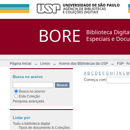
Filtrar por: Assunto
Repositório DSpace/Manakin + Corisco
BORE
Biblioteca Digit
Especiais e Doc
→
→
→
Página Inicial
Livros
Acervo das Bibliotecas da USP
FSP - F
A
B
C
D
E
F
G
H
I
J
K
L
M
Busca no acervo
Começa com
Busca no acervo
Esta Coleção
Pesquisa avançada
Listar por
Todo a biblioteca digital
Tipos de documento & Coleções