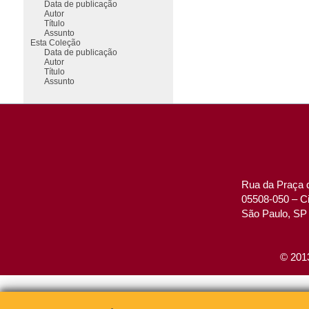
Data de publicação
Autor
Título
Assunto
Esta Coleção
Data de publicação
Autor
Título
Assunto
Rua da Praça d
05508-050 – Ci
São Paulo, SP 
© 2013