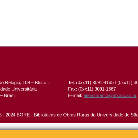
o Relógio, 109 – Bloco L
Tel: (0xx11) 3091-4195 / (0xx11) 
dade Universitária
Fax: (0xx11) 3091-1567
– Brasil
E-mail:
atendimento@abcd.usp.br
 - 2024 BORE - Bibliotecas de Obras Raras da Universidade de Sã