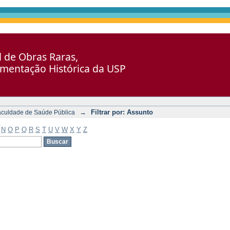
al de Obras Raras,
umentação Histórica da USP
→
Filtrar por: Assunto
aculdade de Saúde Pública
N
O
P
Q
R
S
T
U
V
W
X
Y
Z