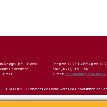
o Relógio, 109 – Bloco L
Tel: (0xx11) 3091-4195 / (0xx11) 
dade Universitária
Fax: (0xx11) 3091-1567
– Brasil
E-mail:
atendimento@abcd.usp.br
 - 2024 BORE - Bibliotecas de Obras Raras da Universidade de Sã