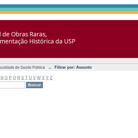
al de Obras Raras,
umentação Histórica da USP
→
Filtrar por: Assunto
aculdade de Saúde Pública
N
O
P
Q
R
S
T
U
V
W
X
Y
Z