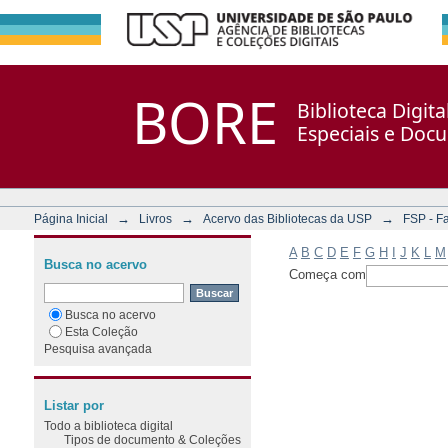
Filtrar por: Assunto
Repositório DSpace/Manakin + Corisco
BORE
Biblioteca Digit
Especiais e Doc
→
→
→
Página Inicial
Livros
Acervo das Bibliotecas da USP
FSP - F
A
B
C
D
E
F
G
H
I
J
K
L
M
Busca no acervo
Começa com
Busca no acervo
Esta Coleção
Pesquisa avançada
Listar por
Todo a biblioteca digital
Tipos de documento & Coleções