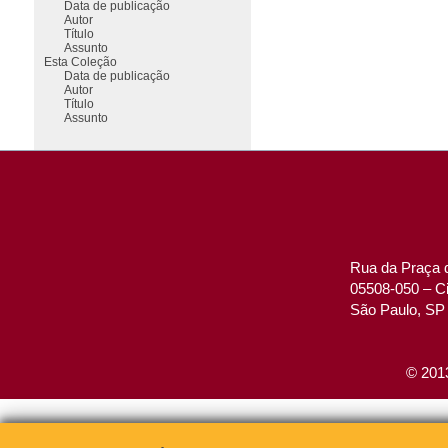
Data de publicação
Autor
Título
Assunto
Esta Coleção
Data de publicação
Autor
Título
Assunto
Rua da Praça d
05508-050 – Ci
São Paulo, SP 
© 2013