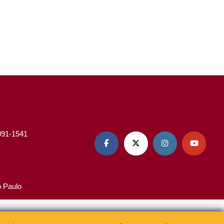
3091-1541




o Paulo