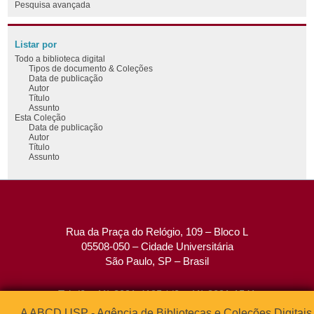
Pesquisa avançada
Listar por
Todo a biblioteca digital
Tipos de documento & Coleções
Data de publicação
Autor
Título
Assunto
Esta Coleção
Data de publicação
Autor
Título
Assunto
Rua da Praça do Relógio, 109 – Bloco L
05508-050 – Cidade Universitária
São Paulo, SP – Brasil
Tel: (0xx11) 3091-4195 / (0xx11) 3091-1541
Fax: (0xx11) 3091-1567
A ABCD USP - Agência de Bibliotecas e Coleções Digitais