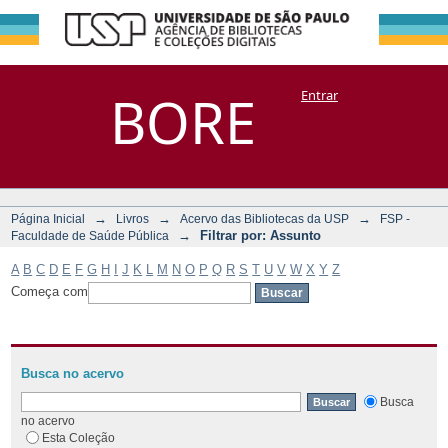
Filtrar por:
Repositório
BORE
Entrar
DSpace/Manakin + Corisco
Assunto
→
→
→
Página Inicial
Livros
Acervo das Bibliotecas da USP
FSP -
→
Filtrar por: Assunto
Faculdade de Saúde Pública
A
B
C
D
E
F
G
H
I
J
K
L
M
N
O
P
Q
R
S
T
U
V
W
X
Y
Z
Começa com
Busca no acervo
Busca
no acervo
Esta Coleção