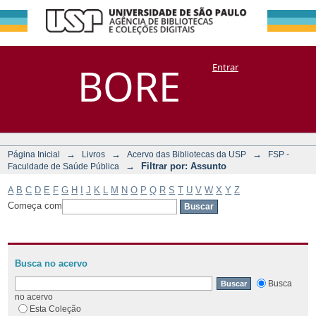
Filtrar por:
Repositório
BORE
Entrar
DSpace/Manakin + Corisco
Assunto
→
→
→
Página Inicial
Livros
Acervo das Bibliotecas da USP
FSP -
→
Filtrar por: Assunto
Faculdade de Saúde Pública
A
B
C
D
E
F
G
H
I
J
K
L
M
N
O
P
Q
R
S
T
U
V
W
X
Y
Z
Começa com
Busca no acervo
Busca
no acervo
Esta Coleção