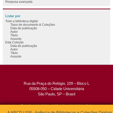
Pesquisa avançada
Listar por
Todo a biblioteca digital
Tipos de documento & Coleções
Data de publicação
Autor
Título
Assunto
Esta Coleção
Data de publicação
Autor
Título
Assunto
Rua da Praça do Relógio, 109 – Bloco L
05508-050 – Cidade Universitária
São Paulo, SP – Brasil
Tel: (0xx11) 3091-4195 / (0xx11) 3091-1541
Fax: (0xx11) 3091-1567
A ABCD USP - Agência de Bibliotecas e Coleções Digitais