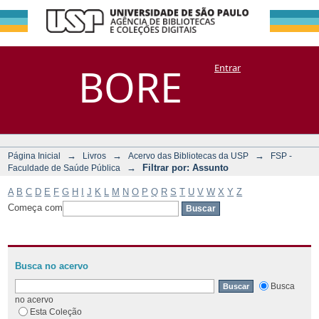
Filtrar por:
Repositório
BORE
Entrar
DSpace/Manakin + Corisco
Assunto
→
→
→
Página Inicial
Livros
Acervo das Bibliotecas da USP
FSP -
→
Filtrar por: Assunto
Faculdade de Saúde Pública
A
B
C
D
E
F
G
H
I
J
K
L
M
N
O
P
Q
R
S
T
U
V
W
X
Y
Z
Começa com
Busca no acervo
Busca
no acervo
Esta Coleção