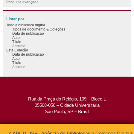
Pesquisa avançada
Listar por
Todo a biblioteca digital
Tipos de documento & Coleções
Data de publicação
Autor
Título
Assunto
Esta Coleção
Data de publicação
Autor
Título
Assunto
Rua da Praça do Relógio, 109 – Bloco L
05508-050 – Cidade Universitária
São Paulo, SP – Brasil
Tel: (0xx11) 3091-4195 / (0xx11) 3091-1541
Fax: (0xx11) 3091-1567
A ABCD USP - Agência de Bibliotecas e Coleções Digitais