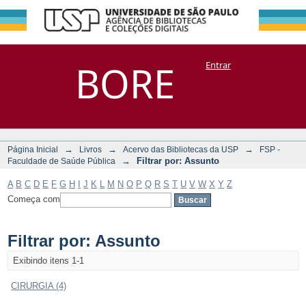
Filtrar por:
Repositório
BORE
Entrar
DSpace/Manakin + Corisco
Assunto
→
→
→
Página Inicial
Livros
Acervo das Bibliotecas da USP
FSP -
→
Filtrar por: Assunto
Faculdade de Saúde Pública
A
B
C
D
E
F
G
H
I
J
K
L
M
N
O
P
Q
R
S
T
U
V
W
X
Y
Z
Começa com
Filtrar por: Assunto
Exibindo itens 1-1
CIRURGIA (4)