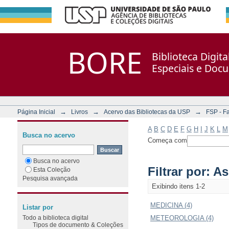
Filtrar por: Assunto
Repositório DSpace/Manakin + Corisco
BORE
Biblioteca Digit
Especiais e Doc
→
→
→
Página Inicial
Livros
Acervo das Bibliotecas da USP
FSP - F
A
B
C
D
E
F
G
H
I
J
K
L
M
Busca no acervo
Começa com
Busca no acervo
Filtrar por: A
Esta Coleção
Pesquisa avançada
Exibindo itens 1-2
MEDICINA (4)
Listar por
Todo a biblioteca digital
METEOROLOGIA (4)
Tipos de documento & Coleções