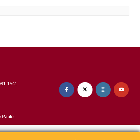
3091-1541




o Paulo