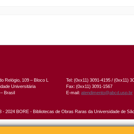
o Relógio, 109 – Bloco L
Tel: (0xx11) 3091-4195 / (0xx11) 
dade Universitária
Fax: (0xx11) 3091-1567
– Brasil
E-mail:
atendimento@abcd.usp.br
 - 2024 BORE - Bibliotecas de Obras Raras da Universidade de Sã