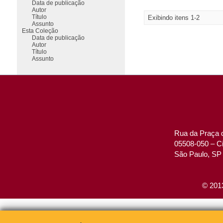
Data de publicação
Autor
Título
Exibindo itens 1-2
Assunto
Esta Coleção
Data de publicação
Autor
Título
Assunto
Rua da Praça d
05508-050 – Ci
São Paulo, SP 
© 2013