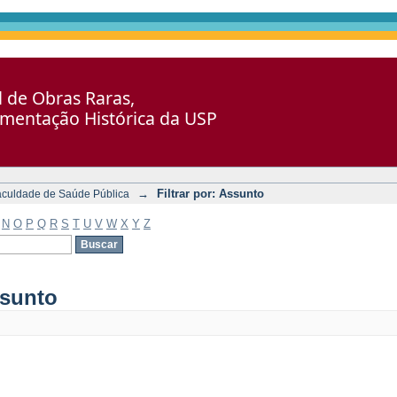
al de Obras Raras,
umentação Histórica da USP
→
Filtrar por: Assunto
aculdade de Saúde Pública
N
O
P
Q
R
S
T
U
V
W
X
Y
Z
ssunto