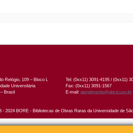
o Relógio, 109 – Bloco L
Tel: (0xx11) 3091-4195 / (0xx11) 
dade Universitária
Fax: (0xx11) 3091-1567
– Brasil
E-mail:
atendimento@abcd.usp.br
 - 2024 BORE - Bibliotecas de Obras Raras da Universidade de Sã