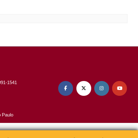
3091-1541




o Paulo