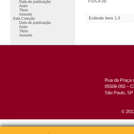
FÍSICA (4)
Data de publicação
Autor
Título
Assunto
Exibindo itens 1-3
Esta Coleção
Data de publicação
Autor
Título
Assunto
Rua da Praça d
05508-050 – Ci
São Paulo, SP 
© 2013