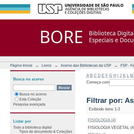
Filtrar por: Assunto
Repositório DSpace/Manakin + Corisco
BORE
Biblioteca Digit
Especiais e Doc
→
→
→
Página Inicial
Livros
Acervo das Bibliotecas da USP
FSP - F
A
B
C
D
E
F
G
H
I
J
K
L
M
Busca no acervo
Começa com
Busca no acervo
Filtrar por: A
Esta Coleção
Pesquisa avançada
Exibindo itens 1-3
FISIOLOGIA (4)
Listar por
Todo a biblioteca digital
FISIOLOGIA VEGETAL (4
Tipos de documento & Coleções