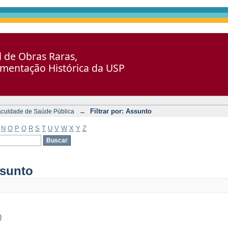
al de Obras Raras,
umentação Histórica da USP
→
Filtrar por: Assunto
aculdade de Saúde Pública
N
O
P
Q
R
S
T
U
V
W
X
Y
Z
ssunto
)