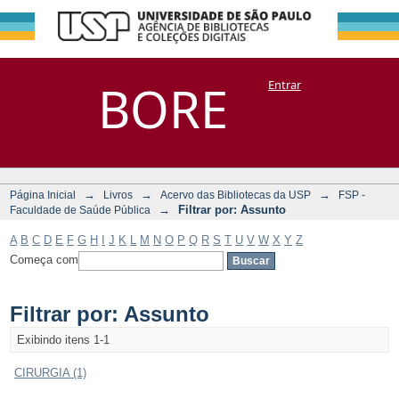
Filtrar por:
Repositório
BORE
Entrar
DSpace/Manakin + Corisco
Assunto
→
→
→
Página Inicial
Livros
Acervo das Bibliotecas da USP
FSP -
→
Filtrar por: Assunto
Faculdade de Saúde Pública
A
B
C
D
E
F
G
H
I
J
K
L
M
N
O
P
Q
R
S
T
U
V
W
X
Y
Z
Começa com
Filtrar por: Assunto
Exibindo itens 1-1
CIRURGIA (1)