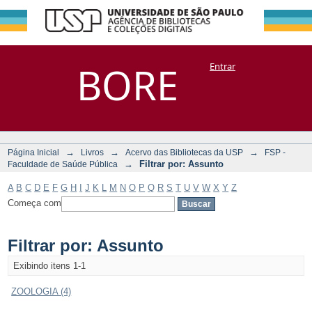
Filtrar por:
Repositório
BORE
Entrar
DSpace/Manakin + Corisco
Assunto
→
→
→
Página Inicial
Livros
Acervo das Bibliotecas da USP
FSP -
→
Filtrar por: Assunto
Faculdade de Saúde Pública
A
B
C
D
E
F
G
H
I
J
K
L
M
N
O
P
Q
R
S
T
U
V
W
X
Y
Z
Começa com
Filtrar por: Assunto
Exibindo itens 1-1
ZOOLOGIA (4)