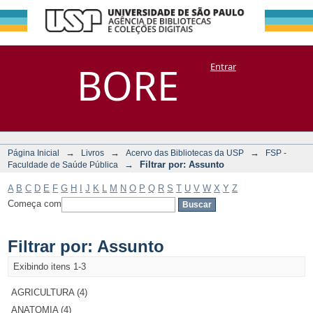
Filtrar por:
Repositório
BORE
Entrar
DSpace/Manakin + Corisco
Assunto
→
→
→
Página Inicial
Livros
Acervo das Bibliotecas da USP
FSP -
→
Filtrar por: Assunto
Faculdade de Saúde Pública
A
B
C
D
E
F
G
H
I
J
K
L
M
N
O
P
Q
R
S
T
U
V
W
X
Y
Z
Começa com
Filtrar por: Assunto
Exibindo itens 1-3
AGRICULTURA (4)
ANATOMIA (4)