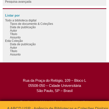
Pesquisa avançada
Listar por
Todo a biblioteca digital
Tipos de documento & Coleções
Data de publicação
Autor
Título
Assunto
Esta Coleção
Data de publicação
Autor
Título
Assunto
Rua da Praça do Relógio, 109 – Bloco L
05508-050 – Cidade Universitária
São Paulo, SP – Brasil
Tel: (0xx11) 3091-4195 / (0xx11) 3091-1541
Fax: (0xx11) 3091-1567
A ABCD USP - Agência de Bibliotecas e Coleções Digitais