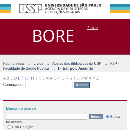
Filtrar por:
Repositório
BORE
Entrar
DSpace/Manakin + Corisco
Assunto
→
→
→
Página Inicial
Livros
Acervo das Bibliotecas da USP
FSP -
→
Filtrar por: Assunto
Faculdade de Saúde Pública
A
B
C
D
E
F
G
H
I
J
K
L
M
N
O
P
Q
R
S
T
U
V
W
X
Y
Z
Começa com
Busca no acervo
Busca
no acervo
Esta Coleção