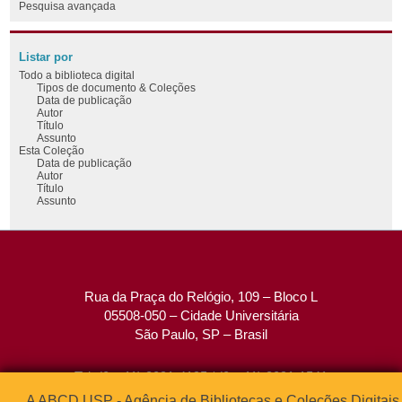
Pesquisa avançada
Listar por
Todo a biblioteca digital
Tipos de documento & Coleções
Data de publicação
Autor
Título
Assunto
Esta Coleção
Data de publicação
Autor
Título
Assunto
Rua da Praça do Relógio, 109 – Bloco L
05508-050 – Cidade Universitária
São Paulo, SP – Brasil
Tel: (0xx11) 3091-4195 / (0xx11) 3091-1541
Fax: (0xx11) 3091-1567
A ABCD USP - Agência de Bibliotecas e Coleções Digitais