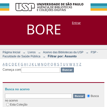
Filtrar por:
Repositório
BORE
Entrar
DSpace/Manakin + Corisco
Assunto
→
→
→
Página Inicial
Livros
Acervo das Bibliotecas da USP
FSP -
→
Filtrar por: Assunto
Faculdade de Saúde Pública
A
B
C
D
E
F
G
H
I
J
K
L
M
N
O
P
Q
R
S
T
U
V
W
X
Y
Z
Começa com
Busca no acervo
Busca
no acervo
Esta Coleção