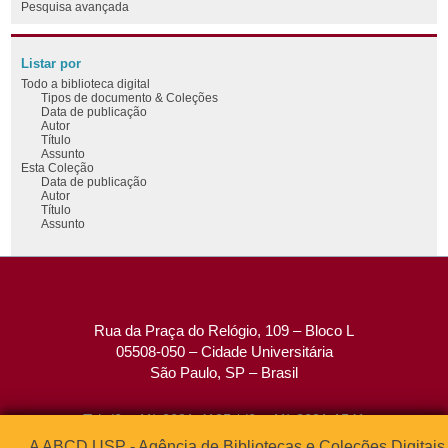
Pesquisa avançada
Listar por
Todo a biblioteca digital
Tipos de documento & Coleções
Data de publicação
Autor
Título
Assunto
Esta Coleção
Data de publicação
Autor
Título
Assunto
Rua da Praça do Relógio, 109 – Bloco L
05508-050 – Cidade Universitária
São Paulo, SP – Brasil
Tel: (0xx11) 3091-4195 / (0xx11) 3091-1541
Fax: (0xx11) 3091-1567
A ABCD USP - Agência de Bibliotecas e Coleções Digitais