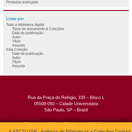
Pesquisa avançada
Listar por
Todo a biblioteca digital
Tipos de documento & Coleções
Data de publicação
Autor
Título
Assunto
Esta Coleção
Data de publicação
Autor
Título
Assunto
Rua da Praça do Relógio, 109 – Bloco L
05508-050 – Cidade Universitária
São Paulo, SP – Brasil
Tel: (0xx11) 3091-4195 / (0xx11) 3091-1541
Fax: (0xx11) 3091-1567
A ABCD USP - Agência de Bibliotecas e Coleções Digitais