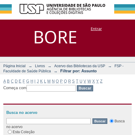
Filtrar por:
Repositório
BORE
Entrar
DSpace/Manakin + Corisco
Assunto
→
→
→
Página Inicial
Livros
Acervo das Bibliotecas da USP
FSP -
→
Filtrar por: Assunto
Faculdade de Saúde Pública
A
B
C
D
E
F
G
H
I
J
K
L
M
N
O
P
Q
R
S
T
U
V
W
X
Y
Z
Começa com
Busca no acervo
Busca
no acervo
Esta Coleção