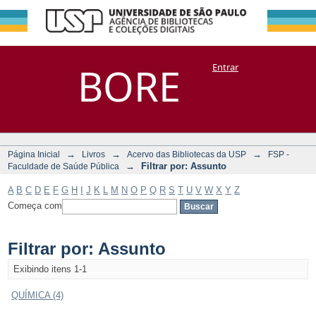
Filtrar por:
Repositório
BORE
Entrar
DSpace/Manakin + Corisco
Assunto
→
→
→
Página Inicial
Livros
Acervo das Bibliotecas da USP
FSP -
→
Filtrar por: Assunto
Faculdade de Saúde Pública
A
B
C
D
E
F
G
H
I
J
K
L
M
N
O
P
Q
R
S
T
U
V
W
X
Y
Z
Começa com
Filtrar por: Assunto
Exibindo itens 1-1
QUÍMICA (4)