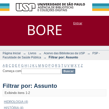
Filtrar por:
Repositório
BORE
Entrar
DSpace/Manakin + Corisco
Assunto
→
→
→
Página Inicial
Livros
Acervo das Bibliotecas da USP
FSP -
→
Filtrar por: Assunto
Faculdade de Saúde Pública
A
B
C
D
E
F
G
H
I
J
K
L
M
N
O
P
Q
R
S
T
U
V
W
X
Y
Z
Começa com
Filtrar por: Assunto
Exibindo itens 1-2
HIDROLOGIA (4)
HISTÓRIA (4)