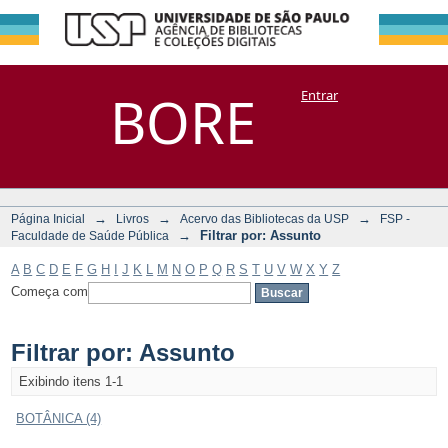
Filtrar por:
Repositório
BORE
Entrar
DSpace/Manakin + Corisco
Assunto
→
→
→
Página Inicial
Livros
Acervo das Bibliotecas da USP
FSP -
→
Filtrar por: Assunto
Faculdade de Saúde Pública
A
B
C
D
E
F
G
H
I
J
K
L
M
N
O
P
Q
R
S
T
U
V
W
X
Y
Z
Começa com
Filtrar por: Assunto
Exibindo itens 1-1
BOTÂNICA (4)