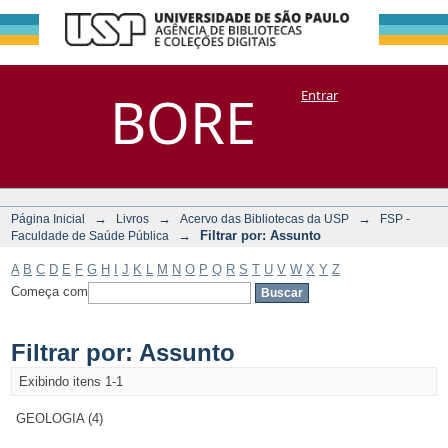
Filtrar por:
Repositório
BORE
Entrar
DSpace/Manakin + Corisco
Assunto
→
→
→
Página Inicial
Livros
Acervo das Bibliotecas da USP
FSP -
→
Filtrar por: Assunto
Faculdade de Saúde Pública
A
B
C
D
E
F
G
H
I
J
K
L
M
N
O
P
Q
R
S
T
U
V
W
X
Y
Z
Começa com
Filtrar por: Assunto
Exibindo itens 1-1
GEOLOGIA (4)